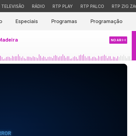
TELEVISÃO
RÁDIO
RTP PLAY
RTP PALCO
RTP ZIG ZA
o
Especiais
Programas
Programação
Madeira
NO AR
RROR