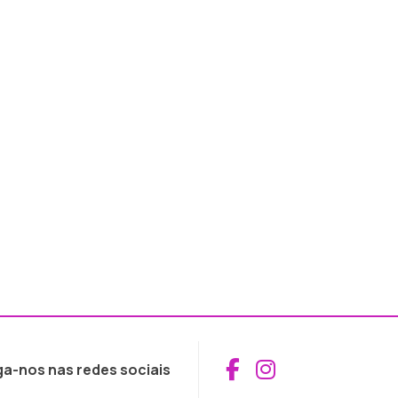
Aceder ao Fac
Aceder ao I
ga-nos nas redes sociais