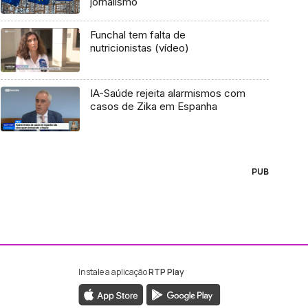
jornalismo
Funchal tem falta de
nutricionistas (vídeo)
IA-Saúde rejeita alarmismos com
casos de Zika em Espanha
PUB
Instale a aplicação
RTP Play
ebook da RTP Madeira
nstagram da RTP Madeira