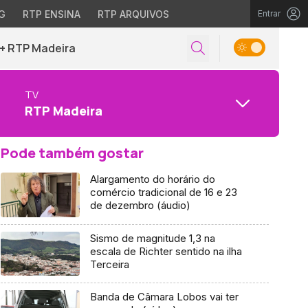
G
RTP ENSINA
RTP ARQUIVOS
Entrar
+ RTP Madeira
TV
RTP Madeira
Pode também gostar
Alargamento do horário do
comércio tradicional de 16 e 23
de dezembro (áudio)
Sismo de magnitude 1,3 na
escala de Richter sentido na ilha
Terceira
Banda de Câmara Lobos vai ter