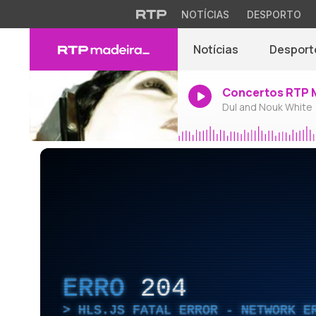
NOTÍCIAS
DESPORTO
Notícias
Desport
Concertos RTP 
Dul and Nouk White
ERRO
204
HLS.JS FATAL ERROR - NETWORK E