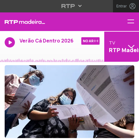
Entrar
Verão Cá Dentro 2026
NO AR
TV
RTP Madei