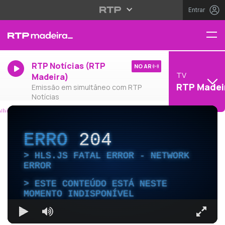
Entrar
RTP Notícias (RTP
NO AR
TV
Madeira)
RTP Madei
Emissão em simultâneo com RTP
Notícias
ERRO
204
HLS.JS FATAL ERROR - NETWORK
ERROR
ESTE CONTEÚDO ESTÁ NESTE
MOMENTO INDISPONÍVEL