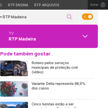
G
RTP ENSINA
RTP ARQUIVOS
Entrar
+ RTP Madeira
TV
RTP Madeira
Pode também gostar
Roteiro pelos serviços
municipais de proteção civil
(vídeo)
Variante Delta representa 98,6%
dos casos
Cinco turistas estão a ser