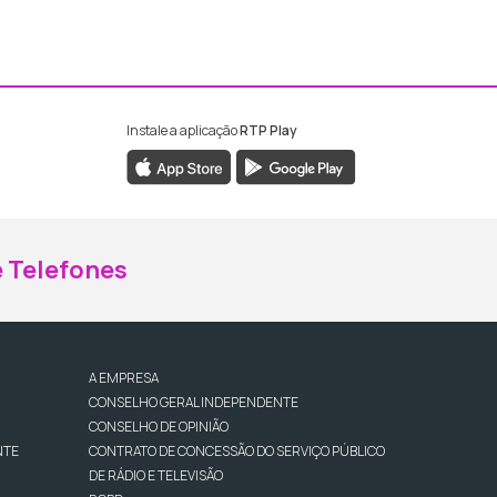
Instale a aplicação
RTP Play
ebook da RTP Madeira
nstagram da RTP Madeira
 Telefones
A EMPRESA
CONSELHO GERAL INDEPENDENTE
CONSELHO DE OPINIÃO
NTE
CONTRATO DE CONCESSÃO DO SERVIÇO PÚBLICO
DE RÁDIO E TELEVISÃO