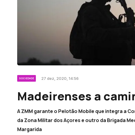
27 dez, 2020, 14:56
SOCIEDADE
Madeirenses a cami
A ZMM garante o Pelotão Mobile que integra a C
da Zona Militar dos Açores e outro da Brigada M
Margarida