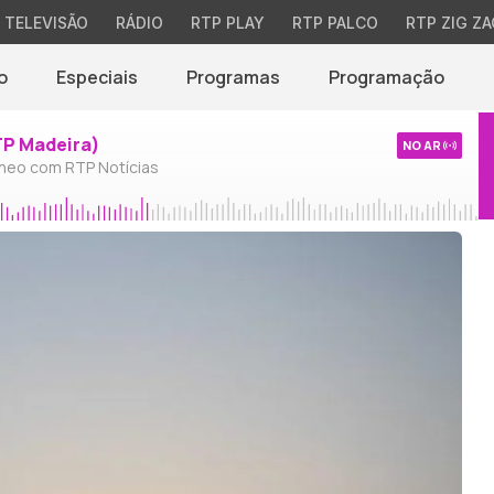
TELEVISÃO
RÁDIO
RTP PLAY
RTP PALCO
RTP ZIG ZA
o
Especiais
Programas
Programação
TP Madeira)
NO AR
neo com RTP Notícias