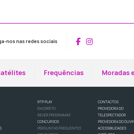
Aceder ao Fac
Aceder ao I
ga-nos nas redes sociais
atélites
Frequências
Moradas e
RTP PLAY
CONTACTOS
EM DIRETO
PROVEDORA DO
REVER PROGRAMAS
TELESPECTADOR
CONCURSOS
PROVEDORA DO OUVI
S
PERGUNTAS FREQUENTES
ACESSIBILIDADES