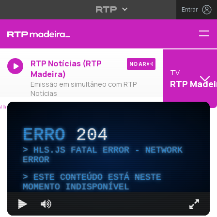
Entrar
RTP Notícias (RTP
NO AR
TV
Madeira)
RTP Madei
Emissão em simultâneo com RTP
Notícias
ERRO
204
HLS.JS FATAL ERROR - NETWORK
ERROR
ESTE CONTEÚDO ESTÁ NESTE
MOMENTO INDISPONÍVEL