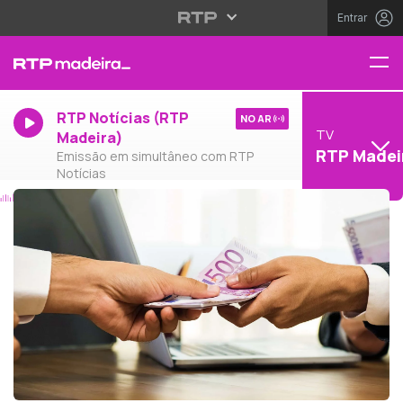
Entrar
RTP Notícias (RTP
NO AR
TV
Madeira)
RTP Madei
Emissão em simultâneo com RTP
Notícias