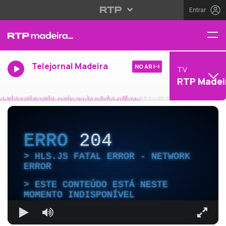
Entrar
Telejornal Madeira
NO AR
TV
RTP Madei
ERRO
204
HLS.JS FATAL ERROR - NETWORK
ERROR
ESTE CONTEÚDO ESTÁ NESTE
MOMENTO INDISPONÍVEL