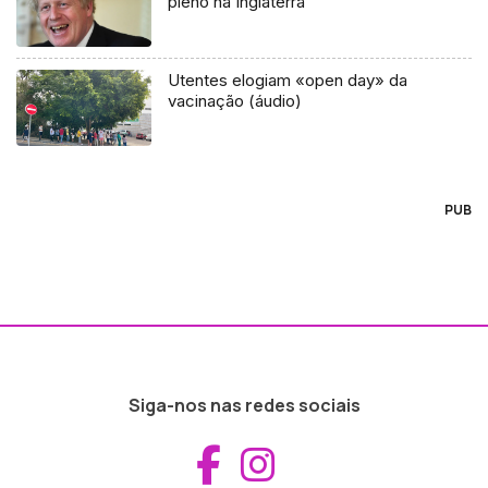
pleno na Inglaterra
Utentes elogiam «open day» da
vacinação (áudio)
PUB
Siga-nos nas redes sociais
Aceder ao Fac
Aceder ao I