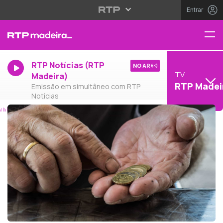
Entrar
RTP Notícias (RTP
NO AR
TV
Madeira)
RTP Madei
Emissão em simultâneo com RTP
Notícias