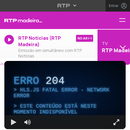
Entrar
RTP Notícias (RTP
NO AR
TV
Madeira)
RTP Madei
Emissão em simultâneo com RTP
Notícias
ERRO
204
HLS.JS FATAL ERROR - NETWORK
ERROR
ESTE CONTEÚDO ESTÁ NESTE
MOMENTO INDISPONÍVEL