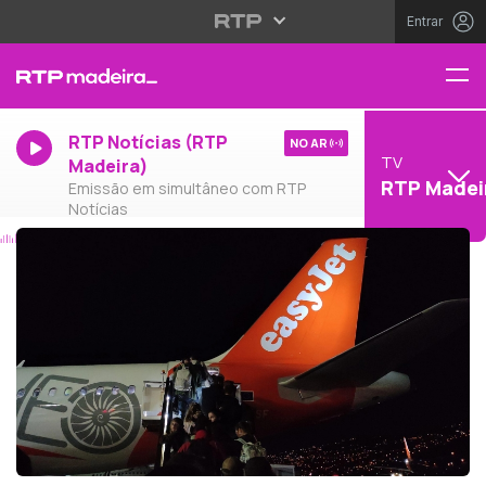
Entrar
RTP Notícias (RTP
NO AR
TV
Madeira)
RTP Madei
Emissão em simultâneo com RTP
Notícias