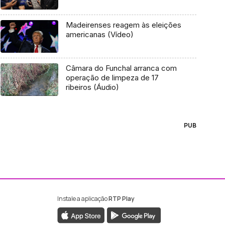
Madeirenses reagem às eleições
americanas (Vídeo)
Câmara do Funchal arranca com
operação de limpeza de 17
ribeiros (Áudio)
PUB
Instale a aplicação
RTP Play
ebook da RTP Madeira
nstagram da RTP Madeira