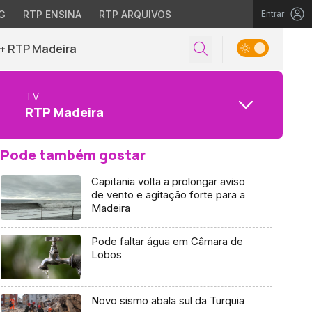
G
RTP ENSINA
RTP ARQUIVOS
Entrar
+ RTP Madeira
TV
RTP Madeira
Pode também gostar
Capitania volta a prolongar aviso
de vento e agitação forte para a
Madeira
Pode faltar água em Câmara de
Lobos
Novo sismo abala sul da Turquia