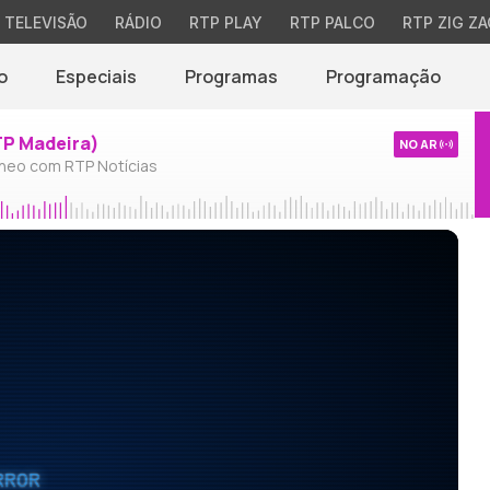
TELEVISÃO
RÁDIO
RTP PLAY
RTP PALCO
RTP ZIG ZA
o
Especiais
Programas
Programação
TP Madeira)
NO AR
neo com RTP Notícias
RROR