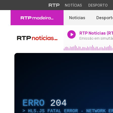
NOTÍCIAS
DESPORTO
Notícias
Desport
RTP Notícias (R
Emissão em simultâ
ERRO
204
HLS.JS FATAL ERROR - NETWORK E