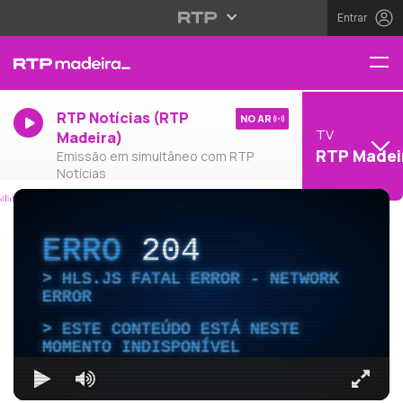
Entrar
RTP Notícias (RTP
NO AR
TV
Madeira)
RTP Madei
Emissão em simultâneo com RTP
Notícias
ERRO
204
HLS.JS FATAL ERROR - NETWORK
ERROR
ESTE CONTEÚDO ESTÁ NESTE
MOMENTO INDISPONÍVEL