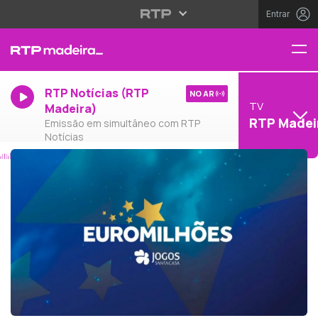
Entrar
RTP Notícias (RTP
NO AR
TV
Madeira)
RTP Madei
Emissão em simultâneo com RTP
Notícias