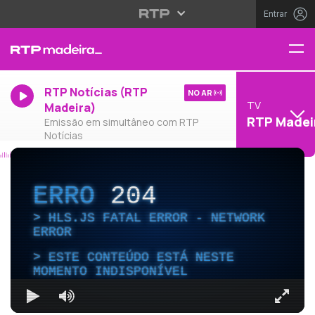
Entrar
RTP Notícias (RTP
NO AR
TV
Madeira)
RTP Madei
Emissão em simultâneo com RTP
Notícias
ERRO
204
HLS.JS FATAL ERROR - NETWORK
ERROR
ESTE CONTEÚDO ESTÁ NESTE
MOMENTO INDISPONÍVEL