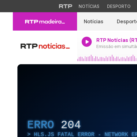
NOTÍCIAS
DESPORTO
Notícias
Desport
RTP Notícias (R
Emissão em simultâ
ERRO
204
HLS.JS FATAL ERROR - NETWORK E