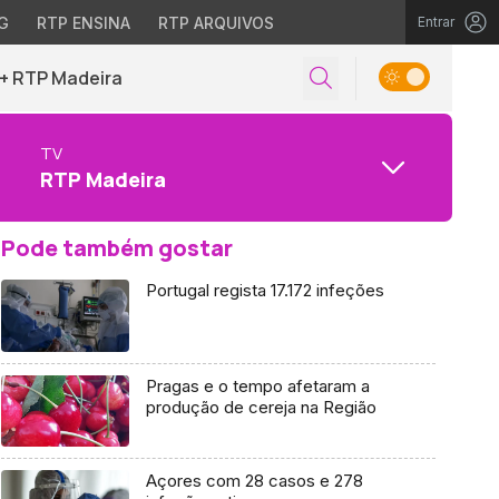
G
RTP ENSINA
RTP ARQUIVOS
Entrar
+ RTP Madeira
TV
RTP Madeira
Pode também gostar
Portugal regista 17.172 infeções
Pragas e o tempo afetaram a
produção de cereja na Região
Açores com 28 casos e 278