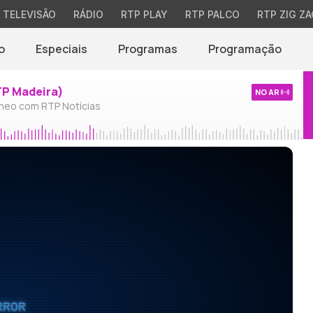
TELEVISÃO
RÁDIO
RTP PLAY
RTP PALCO
RTP ZIG ZA
o
Especiais
Programas
Programação
TP Madeira)
NO AR
neo com RTP Notícias
RROR