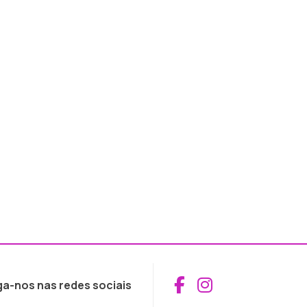
Aceder ao Fac
Aceder ao I
ga-nos nas redes sociais