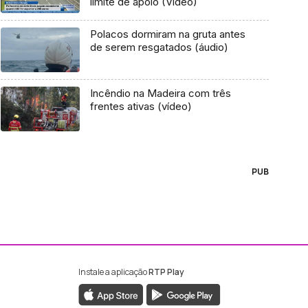
limite de apoio (Vídeo)
Polacos dormiram na gruta antes
de serem resgatados (áudio)
Incêndio na Madeira com três
frentes ativas (vídeo)
PUB
Instale a aplicação
RTP Play
ebook da RTP Madeira
nstagram da RTP Madeira