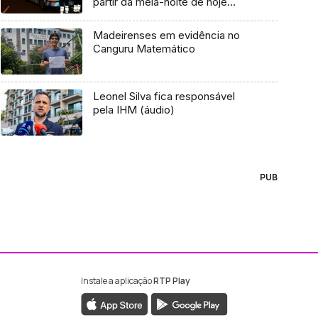
partir da meia-noite de hoje
(Áudio)
Madeirenses em evidência no
Canguru Matemático
Leonel Silva fica responsável
pela IHM (áudio)
PUB
Instale a aplicação
RTP Play
ebook da RTP Madeira
nstagram da RTP Madeira