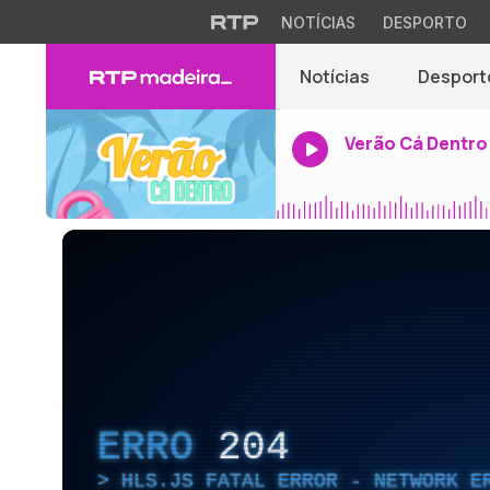
NOTÍCIAS
DESPORTO
Notícias
Desport
Verão Cá Dentro
ERRO
204
HLS.JS FATAL ERROR - NETWORK E