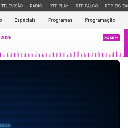
TELEVISÃO
RÁDIO
RTP PLAY
RTP PALCO
RTP ZIG ZA
o
Especiais
Programas
Programação
 2026
NO AR
RROR