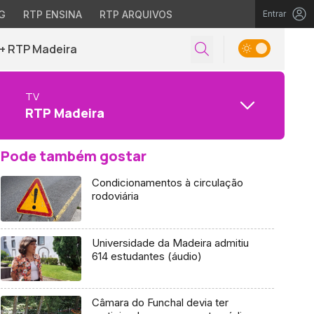
G
RTP ENSINA
RTP ARQUIVOS
Entrar
+ RTP Madeira
TV
RTP Madeira
Pode também gostar
Condicionamentos à circulação
rodoviária
Universidade da Madeira admitiu
614 estudantes (áudio)
Câmara do Funchal devia ter