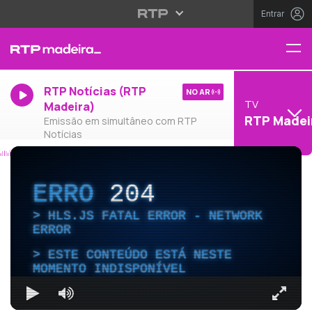
Entrar
RTP Notícias (RTP
NO AR
TV
Madeira)
RTP Madei
Emissão em simultâneo com RTP
Notícias
ERRO
204
HLS.JS FATAL ERROR - NETWORK
ERROR
ESTE CONTEÚDO ESTÁ NESTE
MOMENTO INDISPONÍVEL