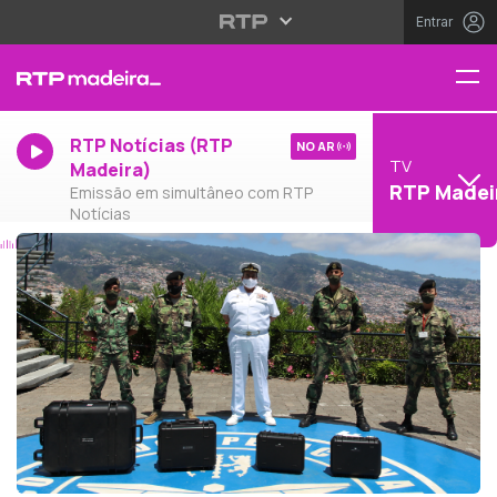
Entrar
RTP Notícias (RTP
NO AR
TV
Madeira)
RTP Madei
Emissão em simultâneo com RTP
Notícias