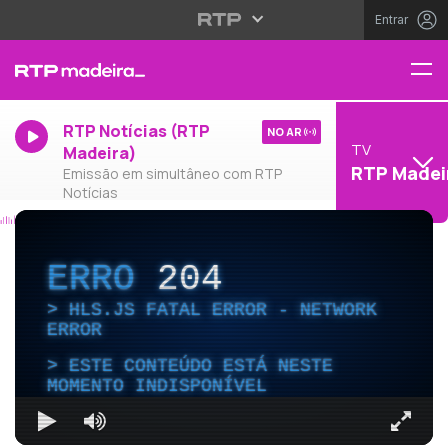
Entrar
RTP Notícias (RTP
NO AR
TV
Madeira)
RTP Madei
Emissão em simultâneo com RTP
Notícias
ERRO
204
HLS.JS FATAL ERROR - NETWORK
ERROR
ESTE CONTEÚDO ESTÁ NESTE
MOMENTO INDISPONÍVEL