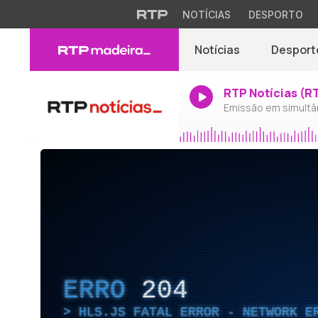
NOTÍCIAS
DESPORTO
Notícias
Desport
RTP Notícias (R
Emissão em simultâ
ERRO
204
HLS.JS FATAL ERROR - NETWORK E