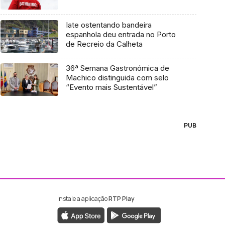
Iate ostentando bandeira
espanhola deu entrada no Porto
de Recreio da Calheta
36ª Semana Gastronómica de
Machico distinguida com selo
“Evento mais Sustentável”
PUB
Instale a aplicação
RTP Play
ebook da RTP Madeira
nstagram da RTP Madeira