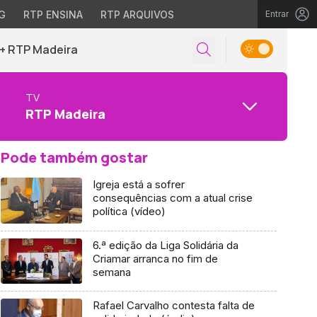
G
RTP ENSINA
RTP ARQUIVOS
Entrar
+ RTP Madeira
TV
RTP Madeira
Pode também gostar
Igreja está a sofrer
consequências com a atual crise
política (vídeo)
6.ª edição da Liga Solidária da
Criamar arranca no fim de
semana
Rafael Carvalho contesta falta de