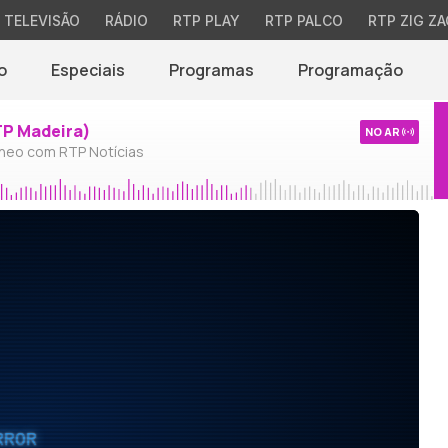
TELEVISÃO
RÁDIO
RTP PLAY
RTP PALCO
RTP ZIG ZA
o
Especiais
Programas
Programação
TP Madeira)
NO AR
neo com RTP Notícias
RROR