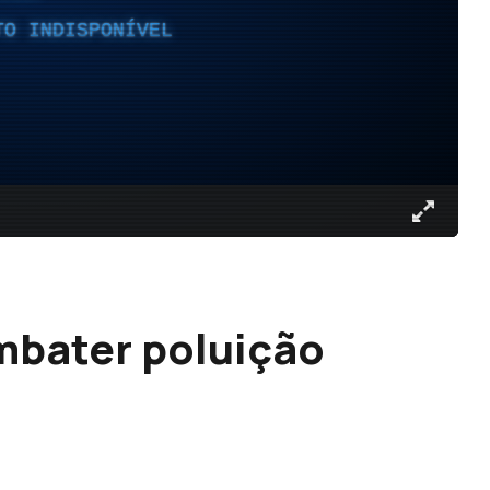
TO INDISPONÍVEL
mbater poluição