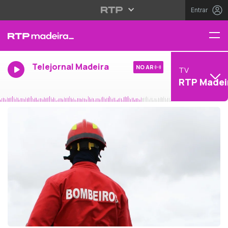
Entrar
Telejornal Madeira
NO AR
TV
RTP Madei