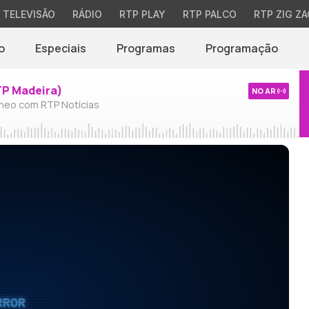
TELEVISÃO
RÁDIO
RTP PLAY
RTP PALCO
RTP ZIG ZA
o
Especiais
Programas
Programação
TP Madeira)
NO AR
neo com RTP Notícias
RROR