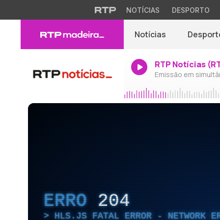
NOTÍCIAS
DESPORTO
Notícias
Desport
RTP Notícias (R
Emissão em simultâ
ERRO
204
HLS.JS FATAL ERROR - NETWORK E