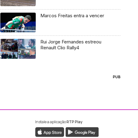
Marcos Freitas entra a vencer
Rui Jorge Fernandes estreou
Renault Clio Rally4
PUB
Instale a aplicação
RTP Play
ebook da RTP Madeira
nstagram da RTP Madeira