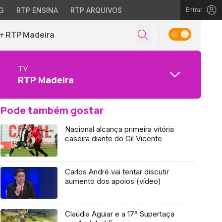
G
RTP ENSINA
RTP ARQUIVOS
Entrar
+ RTP Madeira
TV
RTP Madeira
Pode também gostar
Nacional alcança primeira vitória
caseira diante do Gil Vicente
Carlos André vai tentar discutir
aumento dos apoios (vídeo)
Claúdia Aguiar e a 17ª Supertaça