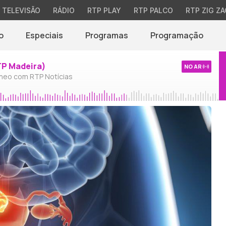
TELEVISÃO
RÁDIO
RTP PLAY
RTP PALCO
RTP ZIG ZA
o
Especiais
Programas
Programação
TP Madeira)
NO AR
neo com RTP Notícias