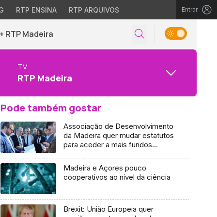
G
RTP ENSINA
RTP ARQUIVOS
Entrar
+ RTP Madeira
TV
RTP Madeira
Pode também gostar
Associação de Desenvolvimento
da Madeira quer mudar estatutos
para aceder a mais fundos
(Áudio)
Madeira e Açores pouco
cooperativos ao nível da ciência
Brexit: União Europeia quer