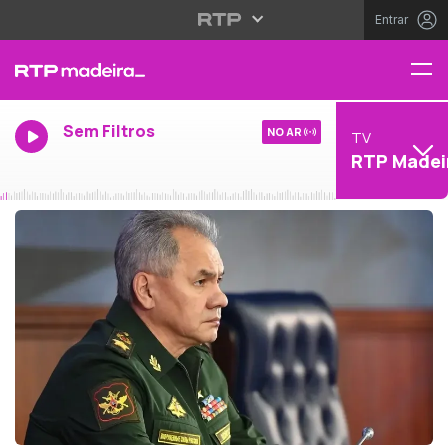
Entrar
Sem Filtros
NO AR
TV
RTP Madei