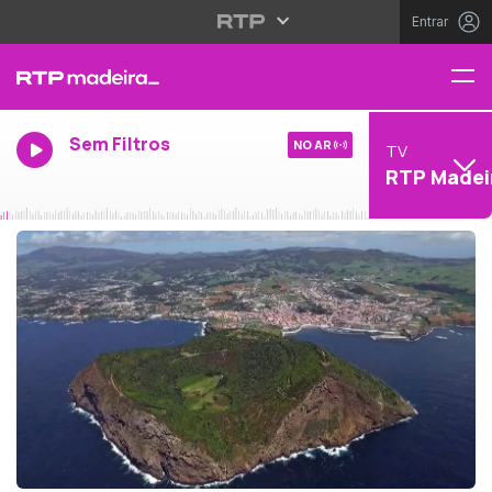
Entrar
Sem Filtros
NO AR
TV
RTP Madei