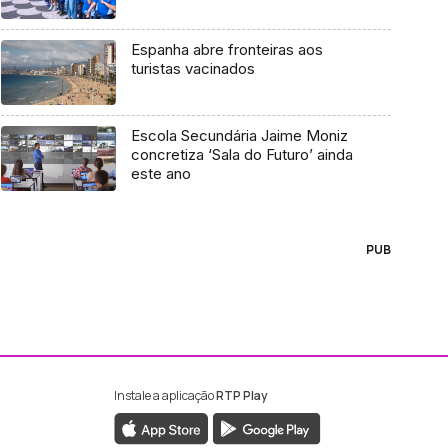
Espanha abre fronteiras aos
turistas vacinados
Escola Secundária Jaime Moniz
concretiza ‘Sala do Futuro’ ainda
este ano
PUB
Instale a aplicação
RTP Play
ebook da RTP Madeira
nstagram da RTP Madeira