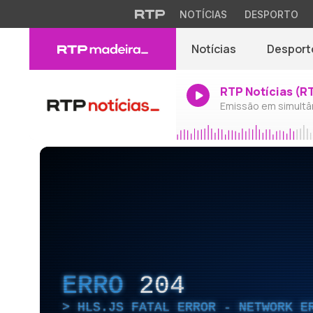
NOTÍCIAS
DESPORTO
Notícias
Desport
RTP Notícias (R
Emissão em simultâ
ERRO
204
HLS.JS FATAL ERROR - NETWORK E