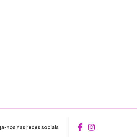
Aceder ao Fac
Aceder ao I
ga-nos nas redes sociais