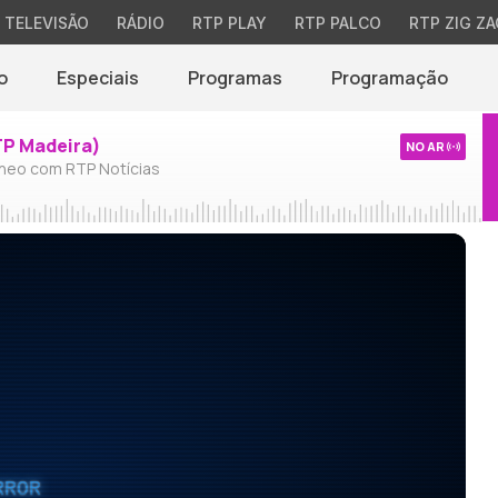
TELEVISÃO
RÁDIO
RTP PLAY
RTP PALCO
RTP ZIG ZA
o
Especiais
Programas
Programação
TP Madeira)
NO AR
neo com RTP Notícias
RROR