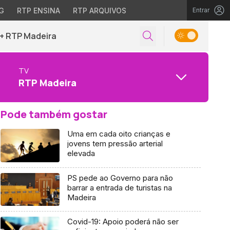
G
RTP ENSINA
RTP ARQUIVOS
Entrar
+ RTP Madeira
TV
RTP Madeira
Pode também gostar
Uma em cada oito crianças e
jovens tem pressão arterial
elevada
PS pede ao Governo para não
barrar a entrada de turistas na
Madeira
Covid-19: Apoio poderá não ser