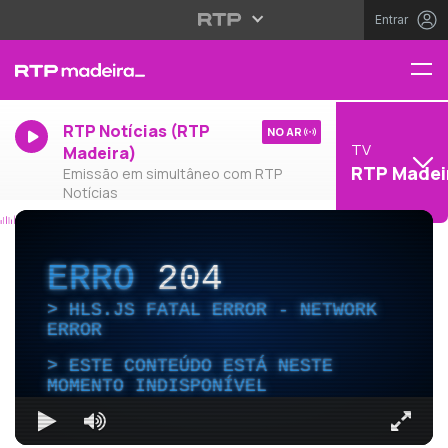
Entrar
RTP Notícias (RTP
NO AR
TV
Madeira)
RTP Madei
Emissão em simultâneo com RTP
Notícias
ERRO
204
HLS.JS FATAL ERROR - NETWORK
ERROR
ESTE CONTEÚDO ESTÁ NESTE
MOMENTO INDISPONÍVEL