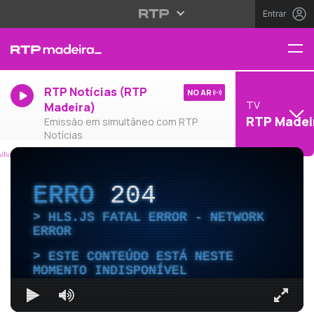
Entrar
RTP Notícias (RTP
NO AR
TV
Madeira)
RTP Madei
Emissão em simultâneo com RTP
Notícias
ERRO
204
HLS.JS FATAL ERROR - NETWORK
ERROR
ESTE CONTEÚDO ESTÁ NESTE
MOMENTO INDISPONÍVEL