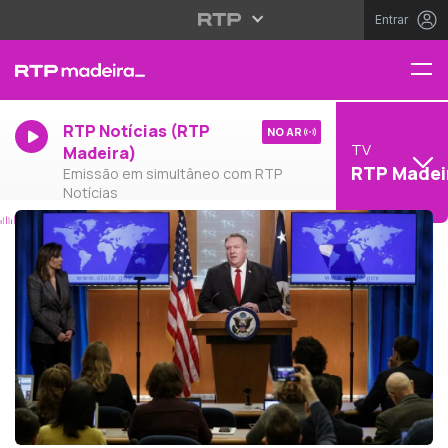
Entrar
RTP Notícias (RTP
NO AR
TV
Madeira)
RTP Madei
Emissão em simultâneo com RTP
Notícias