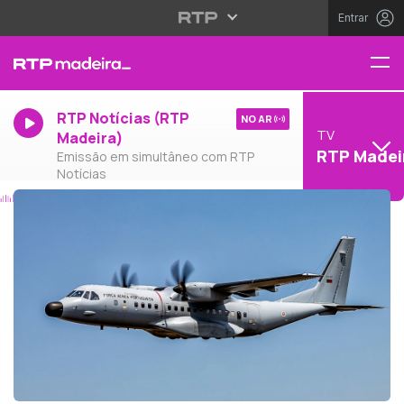
Entrar
RTP Notícias (RTP
NO AR
TV
Madeira)
RTP Madei
Emissão em simultâneo com RTP
Notícias