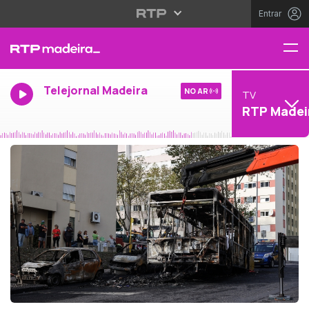
Entrar
Telejornal Madeira
NO AR
TV
RTP Madei