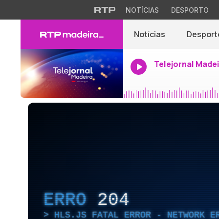
NOTÍCIAS
DESPORTO
Notícias
Desport
Telejornal Made
ERRO
204
HLS.JS FATAL ERROR - NETWORK E