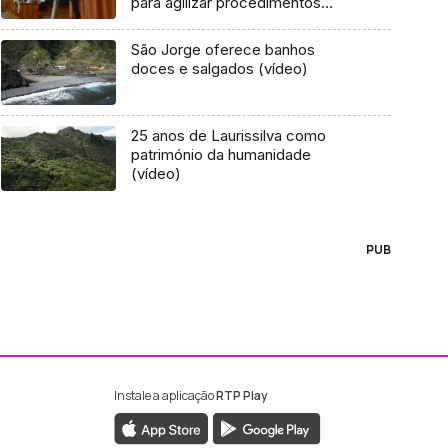
para agilizar procedimentos
(áudio)
São Jorge oferece banhos
doces e salgados (vídeo)
25 anos de Laurissilva como
património da humanidade
(vídeo)
PUB
Instale a aplicação
RTP Play
ebook da RTP Madeira
nstagram da RTP Madeira