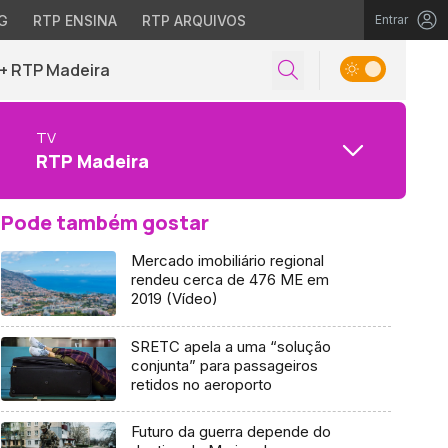
G
RTP ENSINA
RTP ARQUIVOS
Entrar
+ RTP Madeira
TV
RTP Madeira
Pode também gostar
Mercado imobiliário regional
rendeu cerca de 476 ME em
2019 (Vídeo)
SRETC apela a uma “solução
conjunta” para passageiros
retidos no aeroporto
Futuro da guerra depende do