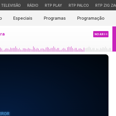
TELEVISÃO
RÁDIO
RTP PLAY
RTP PALCO
RTP ZIG ZA
o
Especiais
Programas
Programação
ira
NO AR
RROR