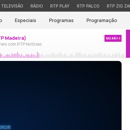
TELEVISÃO
RÁDIO
RTP PLAY
RTP PALCO
RTP ZIG ZA
o
Especiais
Programas
Programação
TP Madeira)
NO AR
neo com RTP Notícias
RROR