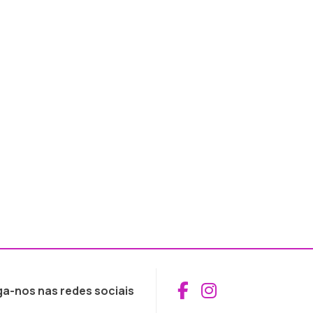
Aceder ao Fac
Aceder ao I
ga-nos nas redes sociais