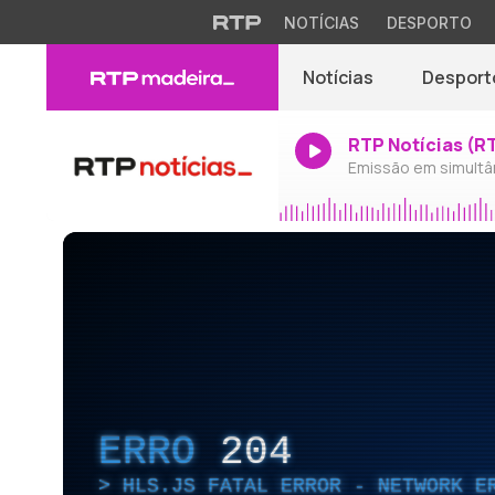
NOTÍCIAS
DESPORTO
Notícias
Desport
RTP Notícias (R
Emissão em simultâ
ERRO
204
HLS.JS FATAL ERROR - NETWORK E