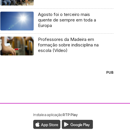
Agosto foi o terceiro mais
quente de sempre em toda a
Europa
Professores da Madeira em
formação sobre indisciplina na
escola (Vídeo)
PUB
Instale a aplicação
RTP Play
ebook da RTP Madeira
nstagram da RTP Madeira