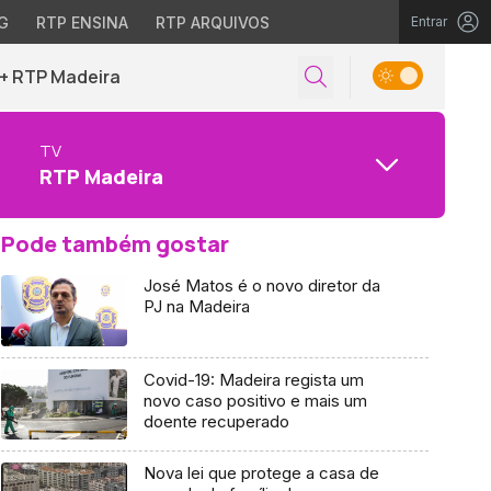
G
RTP ENSINA
RTP ARQUIVOS
Entrar
+ RTP Madeira
TV
RTP Madeira
Pode também gostar
José Matos é o novo diretor da
PJ na Madeira
Covid-19: Madeira regista um
novo caso positivo e mais um
doente recuperado
Nova lei que protege a casa de