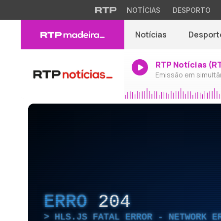
NOTÍCIAS
DESPORTO
Notícias
Desport
RTP Notícias (R
Emissão em simultâ
ERRO
204
HLS.JS FATAL ERROR - NETWORK E