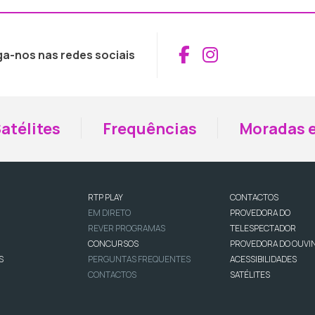
Aceder ao Fac
Aceder ao I
ga-nos nas redes sociais
atélites
Frequências
Moradas e
RTP PLAY
CONTACTOS
EM DIRETO
PROVEDORA DO
REVER PROGRAMAS
TELESPECTADOR
CONCURSOS
PROVEDORA DO OUVI
S
PERGUNTAS FREQUENTES
ACESSIBILIDADES
CONTACTOS
SATÉLITES