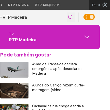
G
RTP ENSINA
RTP ARQUIVOS
Entrar
+ RTP Madeira
TV
RTP Madeira
Pode também gostar
Avião da Transavia declara
emergência após descolar da
Madeira
Alunos do Caniço fazem curta-
metragem (vídeo)
Carnaval na rua chega a toda a