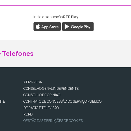
Instale a aplicação
RTP Play
ebook da RTP Madeira
nstagram da RTP Madeira
 Telefones
A EMPRESA
CONSELHO GERAL INDEPENDENTE
CONSELHO DE OPINIÃO
NTE
CONTRATO DE CONCESSÃO DO SERVIÇO PÚBLICO
DE RÁDIO E TELEVISÃO
RGPD
GESTÃO DAS DEFINIÇÕES DE COOKIES