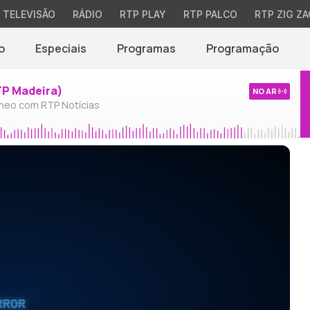
TELEVISÃO
RÁDIO
RTP PLAY
RTP PALCO
RTP ZIG ZA
o
Especiais
Programas
Programação
TP Madeira)
NO AR
neo com RTP Notícias
RROR