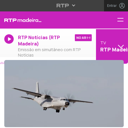
Entrar
RTP Notícias (RTP
NO AR
TV
Madeira)
RTP Madei
Emissão em simultâneo com RTP
Notícias