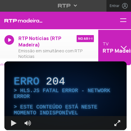
Entrar
RTP Notícias (RTP
NO AR
TV
Madeira)
RTP Madei
Emissão em simultâneo com RTP
Notícias
ERRO
204
HLS.JS FATAL ERROR - NETWORK
ERROR
ESTE CONTEÚDO ESTÁ NESTE
MOMENTO INDISPONÍVEL