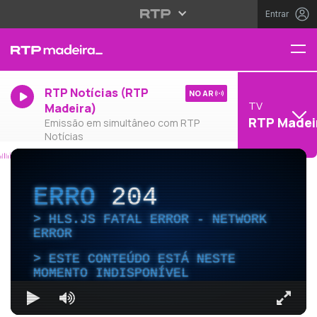
Entrar
RTP Notícias (RTP
NO AR
TV
Madeira)
RTP Madei
Emissão em simultâneo com RTP
Notícias
ERRO
204
HLS.JS FATAL ERROR - NETWORK
ERROR
ESTE CONTEÚDO ESTÁ NESTE
MOMENTO INDISPONÍVEL