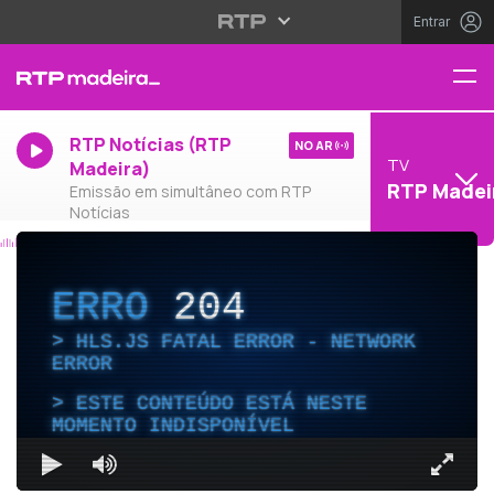
Entrar
RTP Notícias (RTP
NO AR
TV
Madeira)
RTP Madei
Emissão em simultâneo com RTP
Notícias
ERRO
204
HLS.JS FATAL ERROR - NETWORK
ERROR
ESTE CONTEÚDO ESTÁ NESTE
MOMENTO INDISPONÍVEL