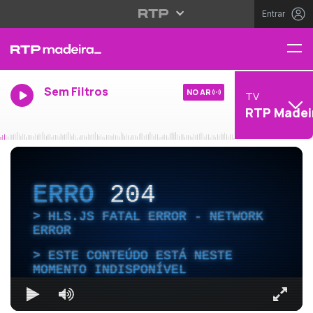
Entrar
Sem Filtros
NO AR
TV
RTP Madei
ERRO
204
HLS.JS FATAL ERROR - NETWORK
ERROR
ESTE CONTEÚDO ESTÁ NESTE
MOMENTO INDISPONÍVEL