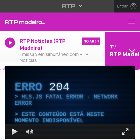
Entrar
RTP Notícias (RTP
NO AR
TV
Madeira)
RTP Madei
Emissão em simultâneo com RTP
Notícias
ERRO
204
HLS.JS FATAL ERROR - NETWORK
ERROR
ESTE CONTEÚDO ESTÁ NESTE
MOMENTO INDISPONÍVEL