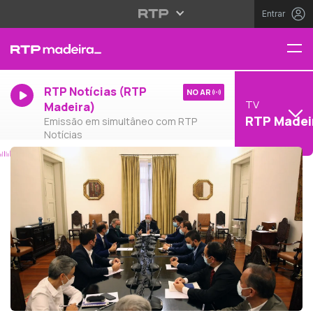
Entrar
RTP Notícias (RTP
NO AR
TV
Madeira)
RTP Madei
Emissão em simultâneo com RTP
Notícias