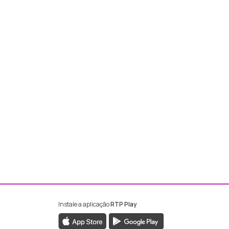
Instale a aplicação
RTP Play
ebook da RTP Madeira
nstagram da RTP Madeira