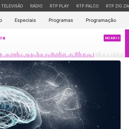
TELEVISÃO
RÁDIO
RTP PLAY
RTP PALCO
RTP ZIG ZA
o
Especiais
Programas
Programação
ira
NO AR