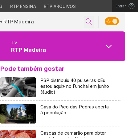
G
RTP ENSINA
RTP ARQUIVOS
Entrar
+ RTP Madeira
TV
RTP Madeira
Pode também gostar
PSP distribuiu 40 pulseiras «Eu
estou aqui» no Funchal em junho
(áudio)
Casa do Pico das Pedras aberta
à população
Cascas de camarão para obter