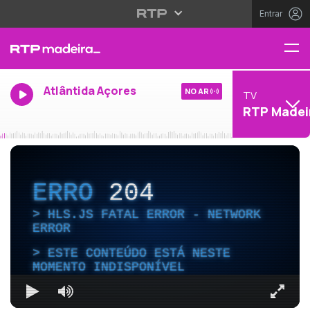
Entrar
Atlântida Açores
NO AR
TV
RTP Madei
ERRO
204
HLS.JS FATAL ERROR - NETWORK
ERROR
ESTE CONTEÚDO ESTÁ NESTE
MOMENTO INDISPONÍVEL