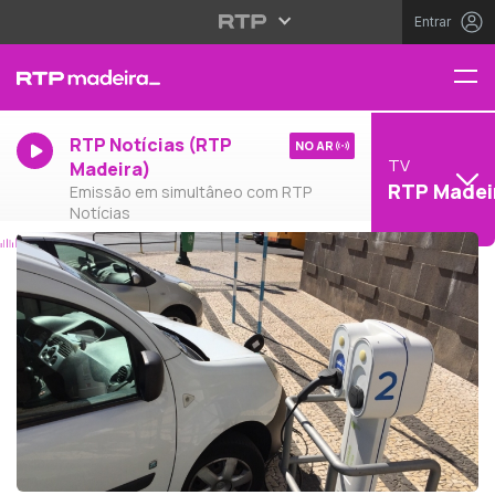
Entrar
RTP Notícias (RTP
NO AR
TV
Madeira)
RTP Madei
Emissão em simultâneo com RTP
Notícias