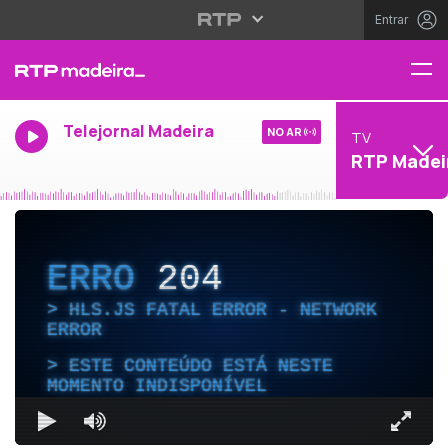
Entrar
Telejornal Madeira
NO AR
TV
RTP Madei
ERRO
204
HLS.JS FATAL ERROR - NETWORK
ERROR
ESTE CONTEÚDO ESTÁ NESTE
MOMENTO INDISPONÍVEL