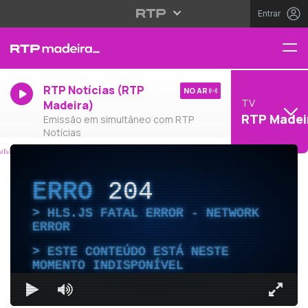
Entrar
RTP Notícias (RTP
NO AR
TV
Madeira)
RTP Madei
Emissão em simultâneo com RTP
Notícias
ERRO
204
HLS.JS FATAL ERROR - NETWORK
ERROR
ESTE CONTEÚDO ESTÁ NESTE
MOMENTO INDISPONÍVEL