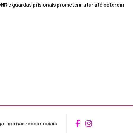
 GNR e guardas prisionais prometem lutar até obterem
Aceder ao Fac
Aceder ao I
ga-nos nas redes sociais