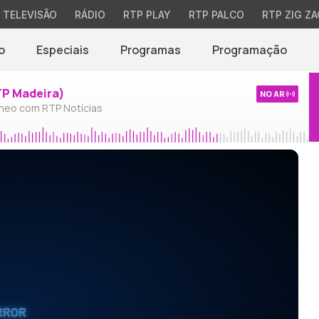
TELEVISÃO
RÁDIO
RTP PLAY
RTP PALCO
RTP ZIG ZA
o
Especiais
Programas
Programação
TP Madeira)
NO AR
neo com RTP Notícias
RROR