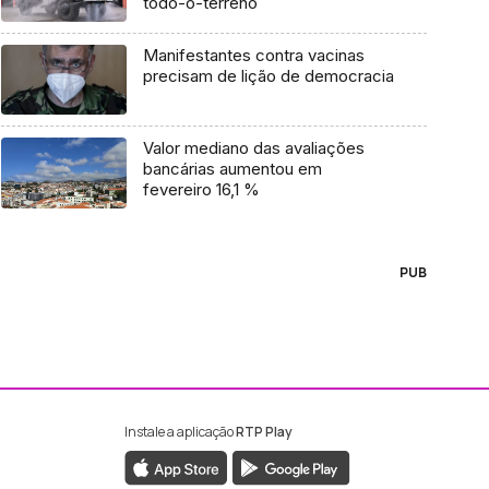
todo-o-terreno
Manifestantes contra vacinas
precisam de lição de democracia
Valor mediano das avaliações
bancárias aumentou em
fevereiro 16,1 %
PUB
Instale a aplicação
RTP Play
ebook da RTP Madeira
nstagram da RTP Madeira