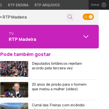
G
RTP ENSINA
RTP ARQUIVOS
Entrar
+ RTP Madeira
TV
RTP Madeira
Pode também gostar
Deputados britânicos rejeitam
acordo pela terceira vez
20 anos de prisão para o homem
que matou a mulher (vídeo)
Curral das Freiras com incêndio