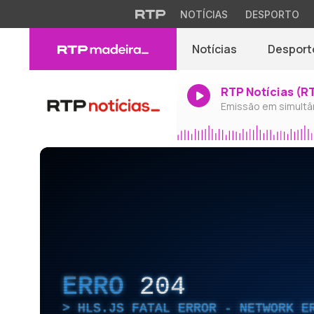
NOTÍCIAS
DESPORTO
Notícias
Desport
RTP Notícias (R
Emissão em simultâ
ERRO
204
HLS.JS FATAL ERROR - NETWORK E