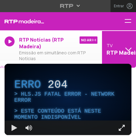
Entrar
RTP Notícias (RTP
NO AR
TV
Madeira)
RTP Madei
Emissão em simultâneo com RTP
Notícias
ERRO
204
HLS.JS FATAL ERROR - NETWORK
ERROR
ESTE CONTEÚDO ESTÁ NESTE
MOMENTO INDISPONÍVEL