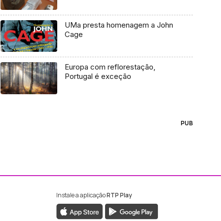
UMa presta homenagem a John
Cage
Europa com reflorestação,
Portugal é exceção
PUB
Instale a aplicação
RTP Play
ebook da RTP Madeira
nstagram da RTP Madeira