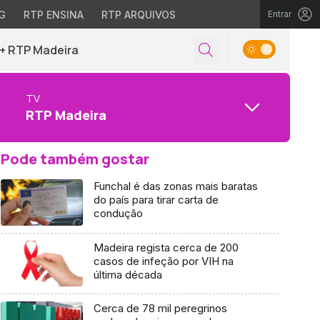
G
RTP ENSINA
RTP ARQUIVOS
Entrar
+ RTP Madeira
TV
RTP Madeira
Pode também gostar
Funchal é das zonas mais baratas
do país para tirar carta de
condução
Madeira regista cerca de 200
casos de infeção por VIH na
última década
Cerca de 78 mil peregrinos