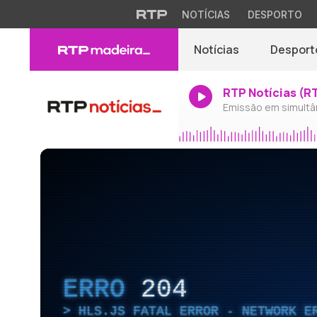
NOTÍCIAS
DESPORTO
Notícias
Desport
RTP Notícias (R
Emissão em simultâ
ERRO
204
HLS.JS FATAL ERROR - NETWORK E