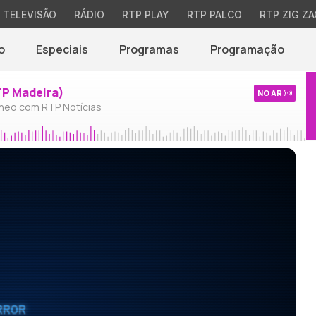
TELEVISÃO
RÁDIO
RTP PLAY
RTP PALCO
RTP ZIG ZA
o
Especiais
Programas
Programação
TP Madeira)
NO AR
neo com RTP Notícias
RROR